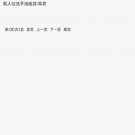
双人位洗手池低背/高背
第
1
页/共
1
页
首页
上一页
下一页
尾页