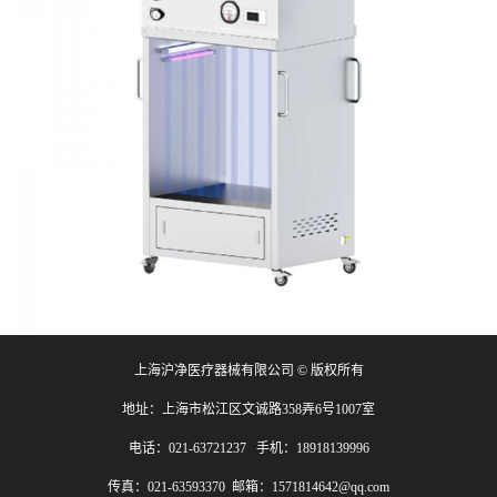
上海沪净医疗器械有限公司 © 版权所有
地址：上海市松江区文诚路358弄6号1007室
电话：021-63721237 手机：18918139996
传真：021-63593370 邮箱：1571814642@qq.com