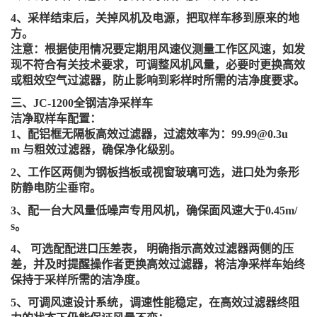
4、采样结束后，关掉风机及电源，把取样车移到原来的地
方。
注意：根据使用情况要定期用风速仪测量工作区风速，如发
现不符合有关技术要求，可调整风机风量，必要时更换高效
或粗效空气过滤器，防止影响到彩样时所需的洁净度要求。
三、
JC-1200全钢洁净采样车
洁净取样车配置：
1、配铝框无隔板高效过滤器，过滤效率为：99.99@0.3u
m 与粗效过滤器，确保净化级别。
2、工作区两侧为钢板挡板或视窗玻璃可选，进口处为条形
防静电防尘垂帘。
3、配一台大风量低噪声专用风机，确保面风速大于0.45m/
s。
4、 可选配配进口压差表， 明确指示高效过滤器两侧的压
差，并及时提醒操作者更换高效过滤器，将洁净采样车始终
保持于采样所需的洁净度。
5、可调风速设计系统，调速性能稳定，在高效过滤器终阻