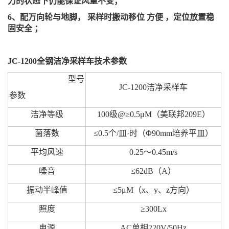
力的状态下仍能保证风量不变；
6、配万向轮与地脚， 采样时搬动移位 方便 ，定位放置稳
固安全 ；
JC-1200全钢洁净采样车
技术参数
型号
JC-1200洁净采样车
参数
洁净等级
100级@≥0.5μM（美联邦209E）
菌落数
≤0.5个/皿·时（Φ90mm培养平皿）
平均风速
0.25～0.45m/s
噪音
≤62dB（A）
振动半峰值
≤5μM（x、y、z方向）
照度
≥300Lx
电源
AC单相220V/50Hz